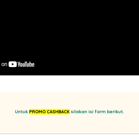
Untuk
PROMO CASHBACK
silakan isi form berikut.