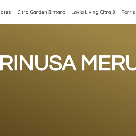
ates
Citra Garden Bintaro
Lavia Living Citra 8
Forris
RINUSA MER