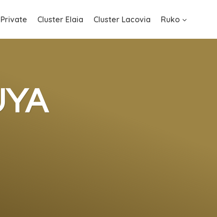
 Private
Cluster Elaia
Cluster Lacovia
Ruko
UYA