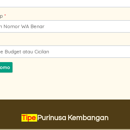
p
*
romo
Tipe
Purinusa Kembangan