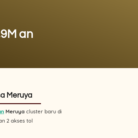
,9M an
sa Meruya
an
Meruya
cluster baru di
n 2 akses tol